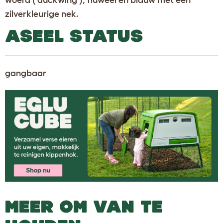
woerd (‘duckwing’), fluweel en blauw met een
zilverkleurige nek.
ASEEL STATUS
gangbaar
MEER OM VAN TE