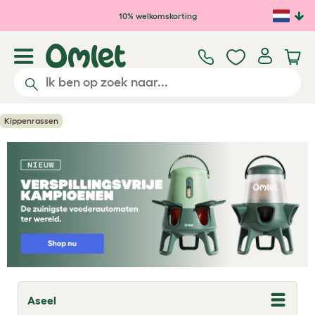
Ga naar de hoofdinhoud
10% welkomskorting
Kippenrassen
Aseel
T