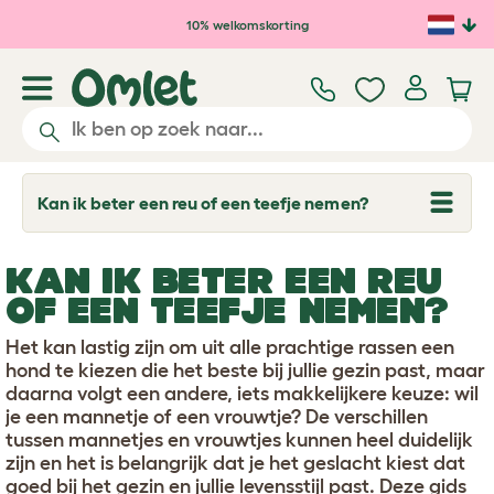
Ga naar de hoofdinhoud
10% welkomskorting
Kan ik beter een reu of een teefje nemen?
T
o
g
g
KAN IK BETER EEN REU
l
e
OF EEN TEEFJE NEMEN?
d
r
Het kan lastig zijn om uit alle prachtige rassen een
o
p
hond te kiezen die het beste bij jullie gezin past, maar
d
daarna volgt een andere, iets makkelijkere keuze: wil
o
je een mannetje of een vrouwtje? De verschillen
w
tussen mannetjes en vrouwtjes kunnen heel duidelijk
n
zijn en het is belangrijk dat je het geslacht kiest dat
goed bij het gezin en jullie levensstijl past. Deze gids