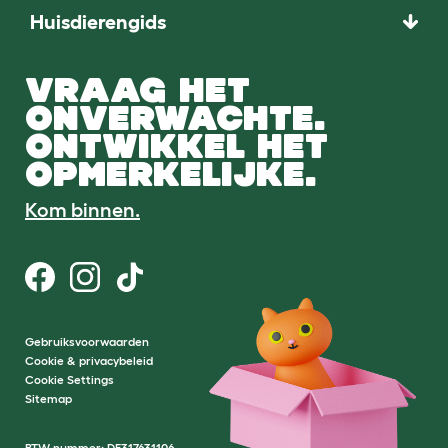
Huisdierengids
VRAAG HET
ONVERWACHTE.
ONTWIKKEL HET
OPMERKELIJKE.
Kom binnen.
Gebruiksvoorwaarden
Cookie & privacybeleid
Cookie Settings
Sitemap
BTW-nummer: DE317631106