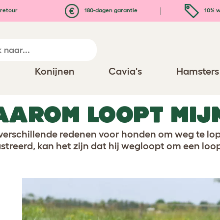
retour
180-dagen garantie
10% w
n
Konijnen
Cavia's
Hamsters
AROM LOOPT MIJ
n verschillende redenen voor honden om weg te lop
astreerd, kan het zijn dat hij wegloopt om een loo