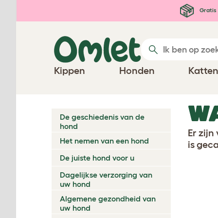
Ga naar de hoofdinhoud
Gratis 
Kippen
Honden
Katte
WA
De geschiedenis van de
hond
Er zij
Het nemen van een hond
is gec
De juiste hond voor u
Dagelijkse verzorging van
uw hond
Algemene gezondheid van
uw hond