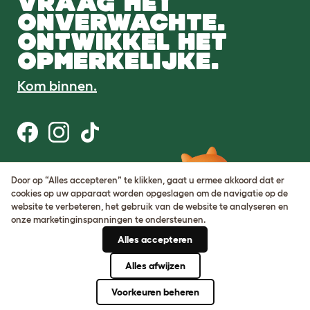
VRAAG HET
ONVERWACHTE.
ONTWIKKEL HET
OPMERKELIJKE.
Kom binnen.
Gebruiksvoorwaarden
Door op “Alles accepteren” te klikken, gaat u ermee akkoord dat er
Cookie & privacybeleid
cookies op uw apparaat worden opgeslagen om de navigatie op de
Cookie Settings
website te verbeteren, het gebruik van de website te analyseren en
Sitemap
onze marketinginspanningen te ondersteunen.
Alles accepteren
BTW-nummer: DE317631106
KvK-nummer: 05028498
Alles afwijzen
© Omlet 2026
Voorkeuren beheren