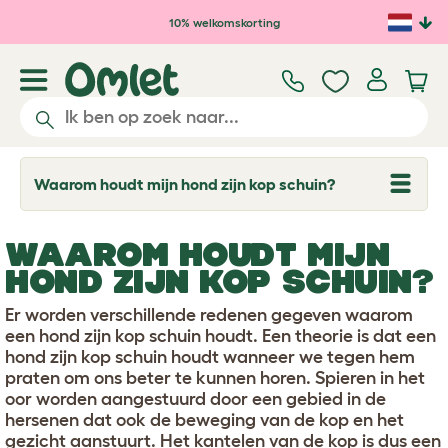
Ga naar de hoofdinhoud
10% welkomskorting
Waarom houdt mijn hond zijn kop schuin?
T
o
g
g
WAAROM HOUDT MIJN
l
e
HOND ZIJN KOP SCHUIN?
d
r
Er worden verschillende redenen gegeven waarom
o
p
een hond zijn kop schuin houdt. Een theorie is dat een
d
hond zijn kop schuin houdt wanneer we tegen hem
o
praten om ons beter te kunnen horen. Spieren in het
w
oor worden aangestuurd door een gebied in de
n
hersenen dat ook de beweging van de kop en het
gezicht aanstuurt. Het kantelen van de kop is dus een