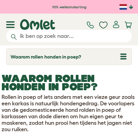
Ga naar de hoofdinhoud
10% welkomskorting
Waarom rollen honden in poep?
T
o
g
g
WAAROM ROLLEN
l
e
HONDEN IN POEP?
d
r
Rollen in poep of iets anders met een vieze geur zoals
o
p
een karkas is natuurlijk hondengedrag. De voorlopers
d
van de gedomesticeerde hond rolden in poep of
o
karkassen van dode dieren om hun eigen geur te
w
maskeren, zodat hun prooi hen tijdens het jagen niet
n
zou ruiken.