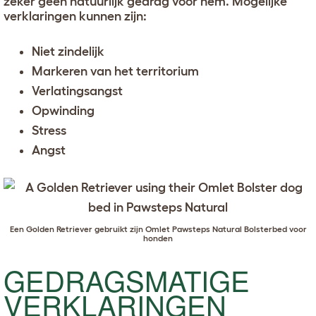
zeker geen natuurlijk gedrag voor hem. Mogelijke
n
verklaringen kunnen zijn:
Niet zindelijk
Markeren van het territorium
Verlatingsangst
Opwinding
Stress
Angst
Een
Golden Retriever
gebruikt zijn
Omlet Pawsteps Natural Bolsterbed voor
honden
GEDRAGSMATIGE
VERKLARINGEN