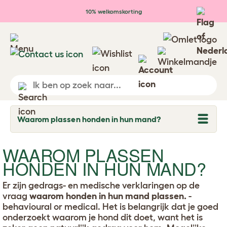
Ga naar de hoofdinhoud
10% welkomskorting
Waarom plassen honden in hun mand?
T
o
g
g
WAAROM PLASSEN
l
HONDEN IN HUN MAND?
e
d
r
Er zijn gedrags- en medische verklaringen op de
o
p
vraag
waarom honden in hun mand plassen.
-
d
behavioural or medical. Het is belangrijk dat je goed
o
onderzoekt waarom je hond dit doet, want het is
w