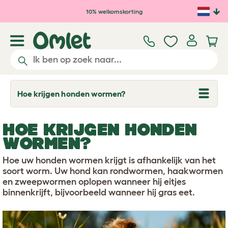
Ga naar de hoofdinhoud
10% welkomskorting
Hoe krijgen honden wormen?
T
o
g
g
HOE KRIJGEN HONDEN
l
e
WORMEN?
d
r
Hoe uw honden wormen krijgt is afhankelijk van het
o
p
soort worm. Uw hond kan rondwormen, haakwormen
d
en zweepwormen oplopen wanneer hij eitjes
o
binnenkrijft, bijvoorbeeld wanneer hij gras eet.
w
n