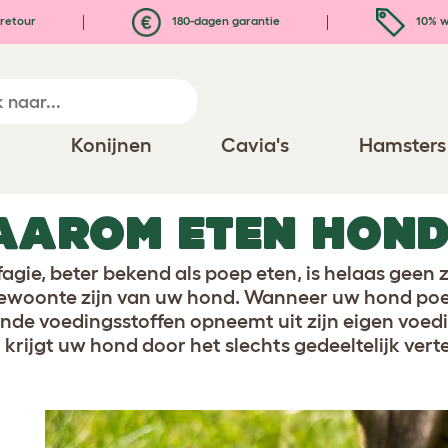
retour
180-dagen garantie
10% w
n
Konijnen
Cavia's
Hamsters
AAROM ETEN HOND
agie, beter bekend als poep eten, is helaas geen
ewoonte zijn van uw hond. Wanneer uw hond poep e
nde voedingsstoffen opneemt uit zijn eigen voedi
n krijgt uw hond door het slechts gedeeltelijk ver