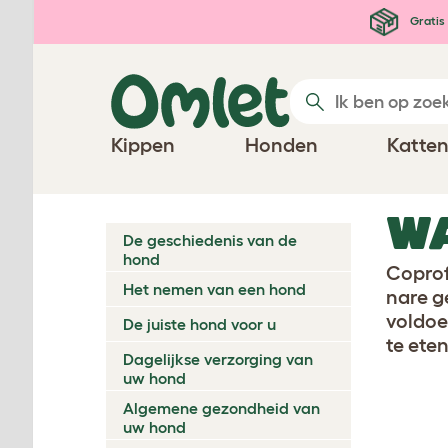
Ga naar de hoofdinhoud
Gratis 
Kippen
Honden
Katte
W
De geschiedenis van de
hond
Coprof
Het nemen van een hond
nare g
voldoe
De juiste hond voor u
te ete
Dagelijkse verzorging van
uw hond
Algemene gezondheid van
uw hond