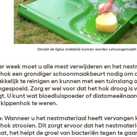
Omdat de
Eglus
makkelijk kunnen worden schoongemaakt bl
er week moet u alle mest verwijderen en het nes
hok een grondiger schoonmaakbeurt nodig om al 
akkelijk te reinigen en kunnen met een tuinslang
gespoeld. Zorg er wel voor dat het hok droog is 
egt. U kunt wat bloedluispoeder of diatomeeënaar
t kippenhok te weren.
p:
Wanneer u het nestmateriaal heeft vervangen ku
hok strooien. Dit zorgt ervoor dat het nestmateria
t, het helpt de groei van bacteriën tegen te ga