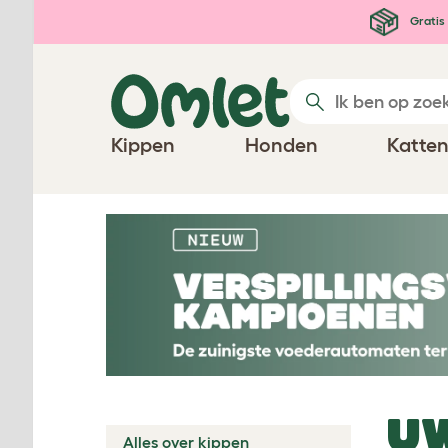
Ga naar de hoofdinhoud
Gratis 
Kippen
Honden
Katte
U
Alles over kippen