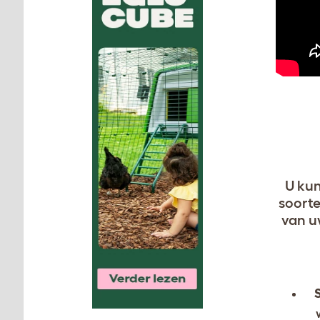
U kun
soorte
van u
S