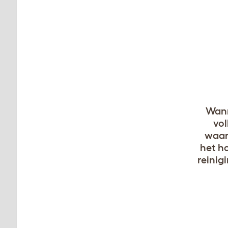
Wann
vol
waar
het h
reinig