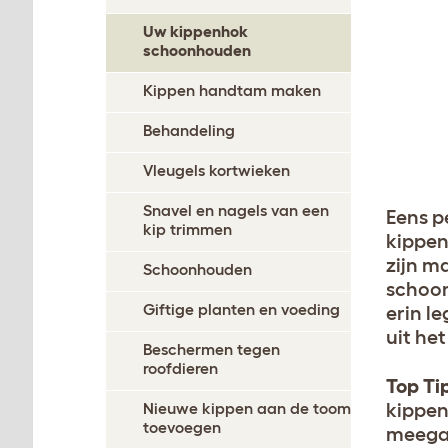
Uw kippenhok
schoonhouden
Kippen handtam maken
Behandeling
Vleugels kortwieken
Snavel en nagels van een
Eens p
kip trimmen
kippen
zijn m
Schoonhouden
schoon
Giftige planten en voeding
erin l
uit he
Beschermen tegen
roofdieren
Top Ti
Nieuwe kippen aan de toom
kippen
toevoegen
meegaa