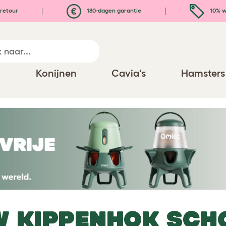
retour
180-dagen garantie
10% w
n
Konijnen
Cavia's
Hamsters
W KIPPENHOK SC