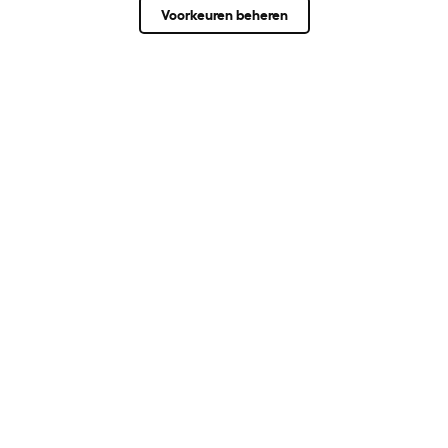
Voorkeuren beheren
Laat een reactie achter
Meld je aan voor onze nieuwsbrief en ontvang
10% korting
AANMELDEN
Over ons
Hulp nodig?
Community
Gezelschapsdieren - rassen