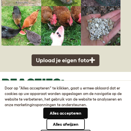
Upload je eigen foto
REACTIES:
Door op “Alles accepteren” te klikken, gaat u ermee akkoord dat er
cookies op uw apparaat worden opgeslagen om de navigatie op de
website te verbeteren, het gebruik van de website te analyseren en
Surkijn, 7 juni 2020
onze marketinginspanningen te ondersteunen.
Hallo heb de kippen deur van omlet in het grijs en
Alles accepteren
ben heel kontent ze werkt zoals het hoord
Alles afwijzen