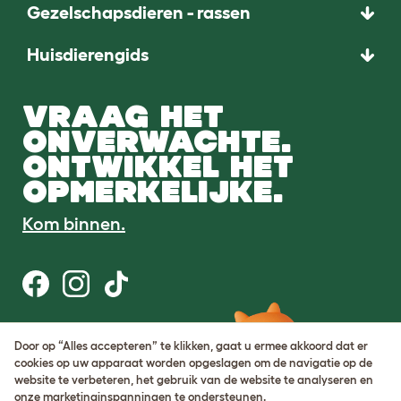
Gezelschapsdieren - rassen
Huisdierengids
VRAAG HET
ONVERWACHTE.
ONTWIKKEL HET
OPMERKELIJKE.
Kom binnen.
Gebruiksvoorwaarden
Door op “Alles accepteren” te klikken, gaat u ermee akkoord dat er
Cookie & privacybeleid
cookies op uw apparaat worden opgeslagen om de navigatie op de
Cookie Settings
website te verbeteren, het gebruik van de website te analyseren en
Sitemap
onze marketinginspanningen te ondersteunen.