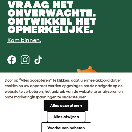
VRAAG HET
ONVERWACHTE.
ONTWIKKEL HET
OPMERKELIJKE.
Kom binnen.
Gebruiksvoorwaarden
Door op “Alles accepteren” te klikken, gaat u ermee akkoord dat er
Cookie & privacybeleid
cookies op uw apparaat worden opgeslagen om de navigatie op de
Cookie Settings
website te verbeteren, het gebruik van de website te analyseren en
Sitemap
onze marketinginspanningen te ondersteunen.
Alles accepteren
BTW-nummer: DE317631106
KvK-nummer: 05028498
Alles afwijzen
© Omlet 2026
Voorkeuren beheren