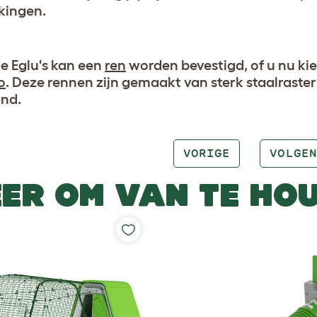
kingen.
le Eglu's kan een
ren
worden bevestigd, of u nu kie
o
. Deze rennen zijn gemaakt van sterk staalraste
and.
VORIGE
VOLGEN
ER OM VAN TE HO