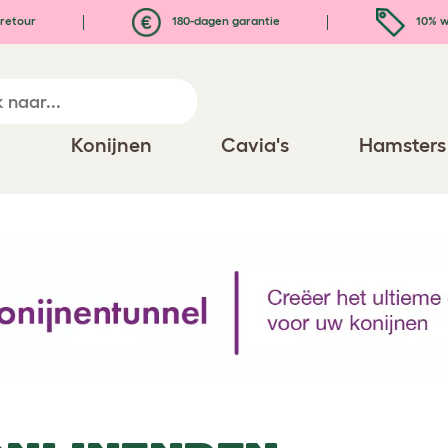
retour
180-dagen garantie
10% w
n
Konijnen
Cavia's
Hamsters