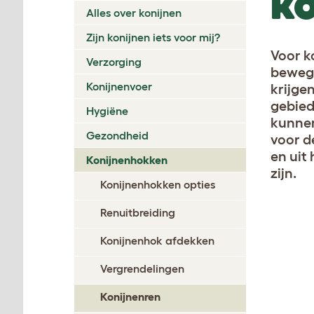
KO
Alles over konijnen
Zijn konijnen iets voor mij?
Voor k
Verzorging
bewege
Konijnenvoer
krijge
gebied
Hygiëne
kunnen
Gezondheid
voor d
en uit
Konijnenhokken
zijn.
Konijnenhokken opties
Renuitbreiding
Konijnenhok afdekken
Vergrendelingen
Konijnenren