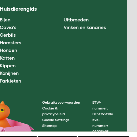
Huisdierengids
Bijen
Uitbroeden
Cavia's
Vinken en kanaries
Gerbils
Hamsters
Honden
Katten
Kippen
Konijnen
Parkieten
Gebruiksvoorwaarden
BTW-
Cookie &
nummer:
privacybeleid
DE317631106
Cookie Settings
KvK-
Sitemap
nummer:
05028498