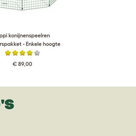
ppi konijnenspeelren
rspakket - Enkele hoogte
€ 89,00
'S