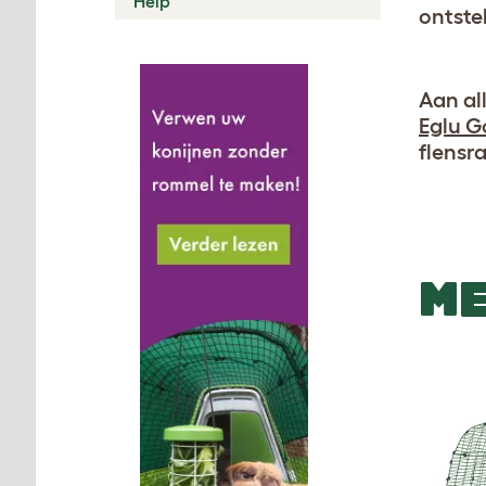
Help
ontste
Aan al
Eglu G
flensr
ME