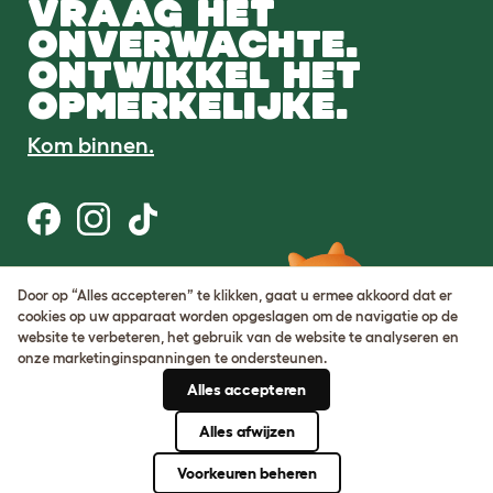
VRAAG HET
ONVERWACHTE.
ONTWIKKEL HET
OPMERKELIJKE.
Kom binnen.
Gebruiksvoorwaarden
Door op “Alles accepteren” te klikken, gaat u ermee akkoord dat er
Cookie & privacybeleid
cookies op uw apparaat worden opgeslagen om de navigatie op de
Cookie Settings
website te verbeteren, het gebruik van de website te analyseren en
Sitemap
onze marketinginspanningen te ondersteunen.
Alles accepteren
BTW-nummer: DE317631106
KvK-nummer: 05028498
Alles afwijzen
© Omlet 2026
Voorkeuren beheren