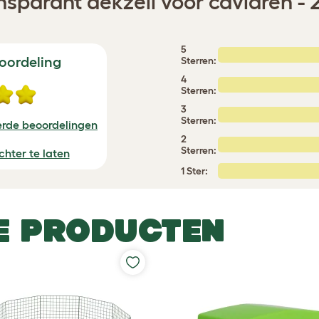
nsparant dekzeil voor caviaren - 2
5
oordeling
Sterren:
4
Sterren:
3
Sterren:
erde beoordelingen
2
Sterren:
chter te laten
1 Ster:
E PRODUCTEN