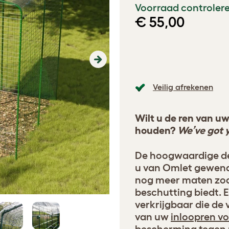
Voorraad controlere
€ 55,00
Next
Veilig afrekenen
Wilt u de ren van u
houden?
We’ve got 
De hoogwaardige de
u van Omlet gewend 
nog meer maten zoda
beschutting biedt. E
verkrijgbaar die de
van uw
inloopren vo