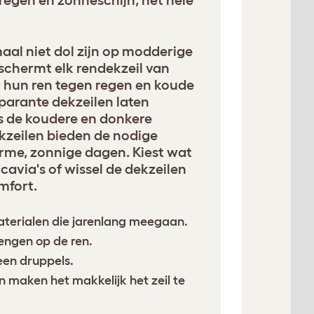
egen en zonneschijn, het hele
aal niet dol zijn op modderige
chermt elk rendekzeil van
 hun ren tegen regen en koude
sparante dekzeilen laten
ns de koudere en donkere
zeilen bieden de nodige
rme, zonnige dagen. Kiest wat
 cavia's of wissel de dekzeilen
mfort.
terialen die jarenlang meegaan.
engen op de ren.
en druppels.
n maken het makkelijk het zeil te