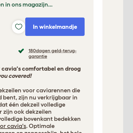
n in ons magazijn...
In winkelmandje
180dagen geld-terug-
garantie
w cavia's comfortabel en droog
you covered!
kzeilen voor caviarennen die
bent, zijn nu verkrijgbaar in
t één dekzeil volledige
r zijn ook dekzeilen
 volledige bovenkant bedekken
or cavia's
. Optimale