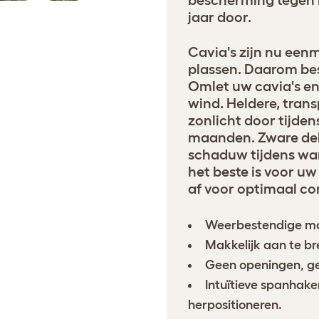
bescherming tegen r
jaar door.
Cavia's zijn nu eenm
plassen. Daarom bes
Omlet uw cavia's en
wind. Heldere, tran
zonlicht door tijde
maanden. Zware dek
schaduw tijdens wa
het beste is voor uw
af voor optimaal co
Weerbestendige ma
Makkelijk aan te br
Geen openingen, ge
Intuïtieve spanhake
herpositioneren.