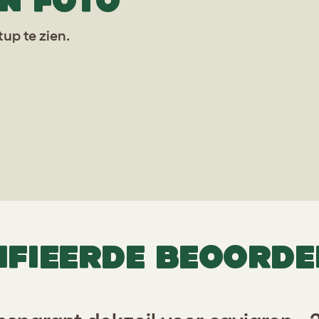
N FOTO
up te zien.
IFIEERDE BEOORDE