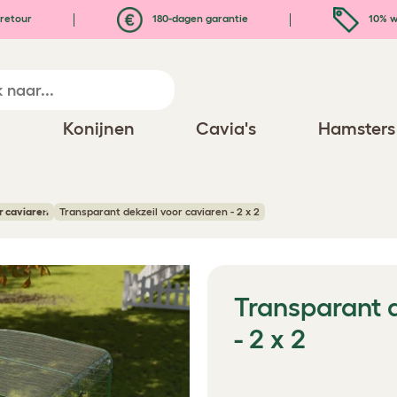
retour
180-dagen garantie
10% w
n
Konijnen
Cavia's
Hamsters
r caviaren
Transparant dekzeil voor caviaren - 2 x 2
Transparant d
- 2 x 2