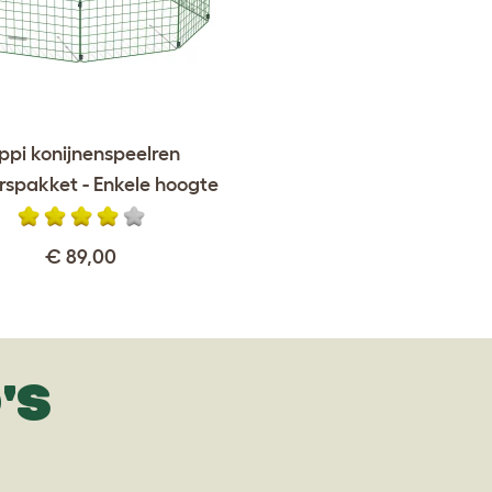
ppi konijnenspeelren
rspakket - Enkele hoogte
€ 89,00
'S