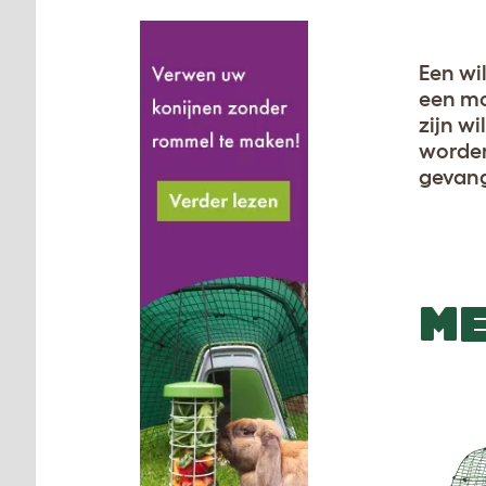
Een wi
een mo
zijn w
worden
gevang
ME