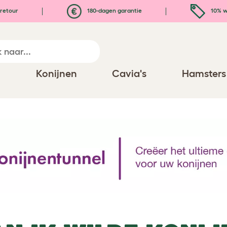
retour
180-dagen garantie
10% w
n
Konijnen
Cavia's
Hamsters