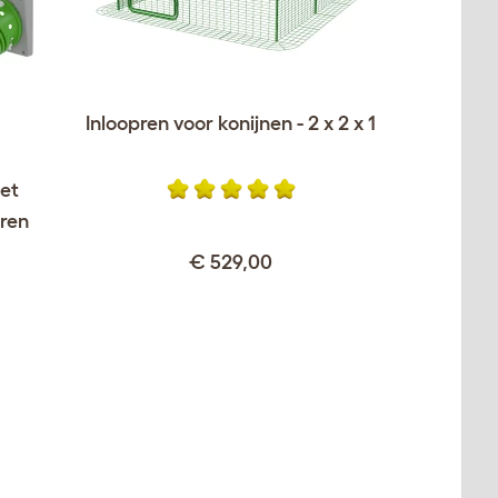
Inloopren voor konijnen - 2 x 2 x 1
met
 ren
€ 529,00