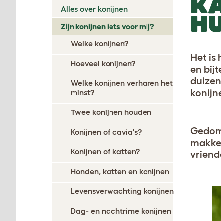
KA
Alles over konijnen
HU
Zijn konijnen iets voor mij?
Welke konijnen?
Het is
Hoeveel konijnen?
en bij
duizen
Welke konijnen verharen het
konijne
minst?
Twee konijnen houden
Gedomes
Konijnen of cavia's?
makkel
Konijnen of katten?
vriende
Honden, katten en konijnen
Levensverwachting konijnen
Dag- en nachtrime konijnen