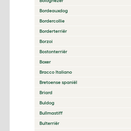
Bolognezer
Bordeauxdog
Bordercollie
Borderterriër
Borzoi
Bostonterriër
Boxer
Bracco Italiano
Bretoense spaniël
Briard
Buldog
Bullmastiff
Bulterriër