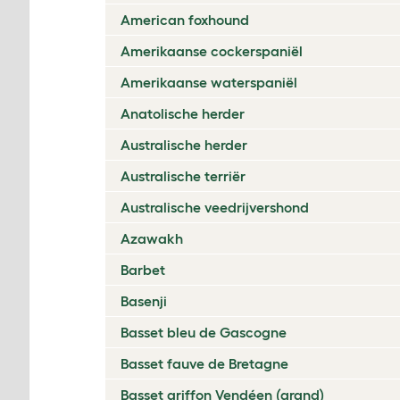
American foxhound
Amerikaanse cockerspaniël
Amerikaanse waterspaniël
Anatolische herder
Australische herder
Australische terriër
Australische veedrijvershond
Azawakh
Barbet
Basenji
Basset bleu de Gascogne
Basset fauve de Bretagne
Basset griffon Vendéen (grand)