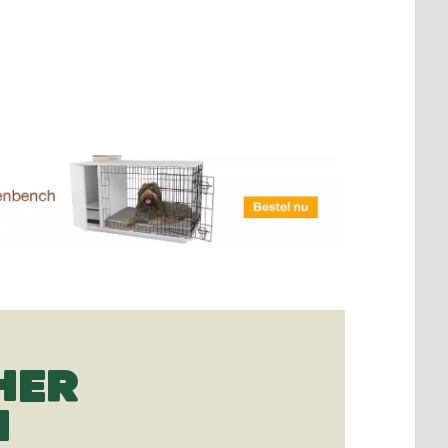
HER
N