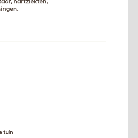
aar, hartziekten,
ningen.
e tuin