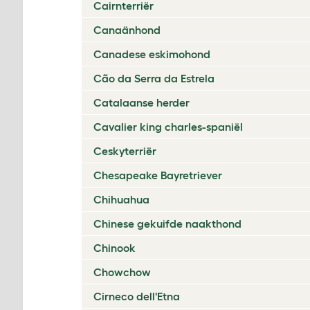
Cairnterriër
Canaänhond
Canadese eskimohond
Cão da Serra da Estrela
Catalaanse herder
Cavalier king charles-spaniël
Ceskyterriër
Chesapeake Bayretriever
Chihuahua
Chinese gekuifde naakthond
Chinook
Chowchow
Cirneco dell'Etna