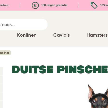
retour
180-dagen garantie
10% w
n
Konijnen
Cavia's
Hamsters
inscher
DUITSE PINSCH