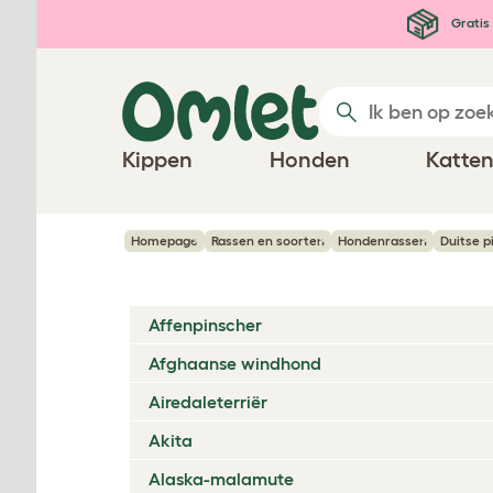
Ga naar de hoofdinhoud
Gratis 
Kippen
Honden
Katte
Homepage
Rassen en soorten
Hondenrassen
Duitse p
Affenpinscher
Afghaanse windhond
Airedaleterriër
Akita
Alaska-malamute