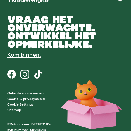
VRAAG HET
ONVERWACHTE.
ONTWIKKEL HET
OPMERKELIJKE.
Kom binnen.
Gebruiksvoorwaarden
Cookie & privacybeleid
Cookie Settings
Sitemap
BTW-nummer: DE317631106
KvK-nummer: 05028498