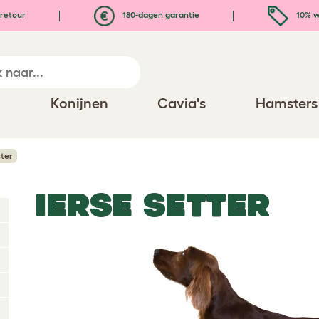
retour
180-dagen garantie
10% w
n
Konijnen
Cavia's
Hamsters
tter
IERSE SETTER