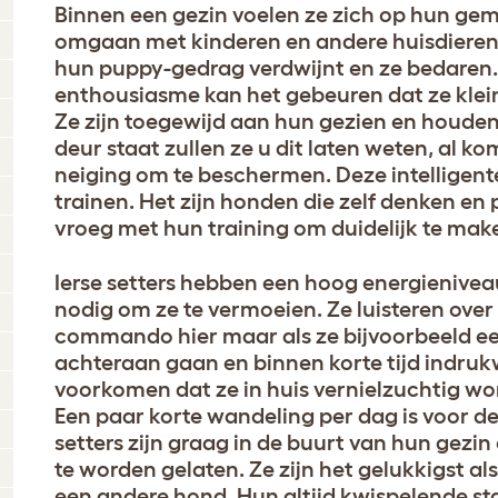
Binnen een gezin voelen ze zich op hun g
omgaan met kinderen en andere huisdieren.
hun puppy-gedrag verdwijnt en ze bedaren.
enthousiasme kan het gebeuren dat ze klei
Ze zijn toegewijd aan hun gezien en houden
deur staat zullen ze u dit laten weten, al ko
neiging om te beschermen. Deze intelligente 
trainen. Het zijn honden die zelf denken en 
vroeg met hun training om duidelijk te make
Ierse setters hebben een hoog energienivea
nodig om ze te vermoeien. Ze luisteren ove
commando hier maar als ze bijvoorbeeld een
achteraan gaan en binnen korte tijd indru
voorkomen dat ze in huis vernielzuchtig w
Een paar korte wandeling per dag is voor d
setters zijn graag in de buurt van hun gezin
te worden gelaten. Ze zijn het gelukkigst als
een andere hond. Hun altijd kwispelende sta