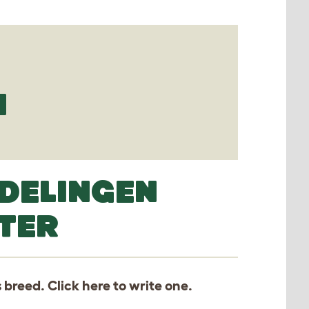
N
DELINGEN
TER
s breed. Click
here
to write one.