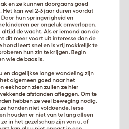
emak en ze kunnen doorgaans goed
 Het kan wel 2-3 jaar duren voordat
 Door hun springerigheid en
ne kinderen per ongeluk omverlopen.
 altijd de wacht. Als er iemand aan de
mt dit meer voort uit interesse dan de
hond leert snel en is vrij makkelijk te
proberen hun zin te krijgen. Begin
n wie de baas is.
u en dagelijkse lange wandeling zijn
r het algemeen goed naar het
 eekhoorn zien zullen ze hier
kwekkende afstanden afleggen. Om te
orden hebben ze veel beweging nodig.
eze honden niet voldoende. Ierse
 en houden er niet van te lang alleen
 ze in het gezelschap zijn van u, of
art kan als u niet oppast in een