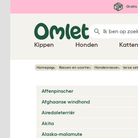
Ga naar de hoofdinhoud
Gratis 
Kippen
Honden
Katte
Homepage
Rassen en soorten
Hondenrassen
Ierse se
Affenpinscher
Afghaanse windhond
Airedaleterriër
Akita
Alaska-malamute