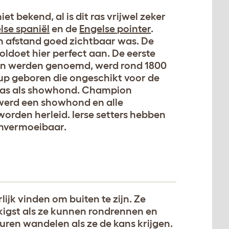
et bekend, al is dit ras vrijwel zeker
lse spaniël
en de
Engelse pointer
.
n afstand goed zichtbaar was. De
oldoet hier perfect aan. De eerste
 toen werden genoemd, werd rond 1800
 pup geboren die ongeschikt voor de
 was als showhond. Champion
werd een showhond en alle
orden herleid. Ierse setters hebben
 onvermoeibaar.
lijk vinden om buiten te zijn. Ze
kigst als ze kunnen rondrennen en
uren wandelen als ze de kans krijgen.