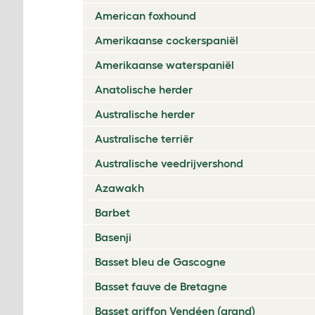
American foxhound
Amerikaanse cockerspaniël
Amerikaanse waterspaniël
Anatolische herder
Australische herder
Australische terriër
Australische veedrijvershond
Azawakh
Barbet
Basenji
Basset bleu de Gascogne
Basset fauve de Bretagne
Basset griffon Vendéen (grand)