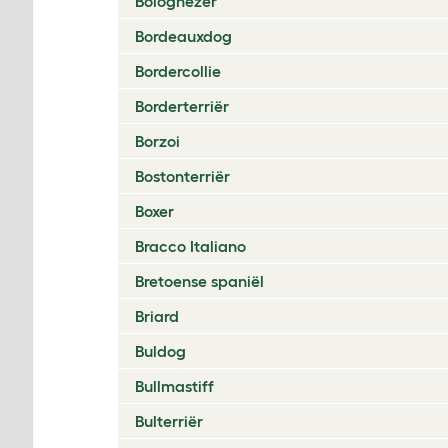
Bolognezer
Bordeauxdog
Bordercollie
Borderterriër
Borzoi
Bostonterriër
Boxer
Bracco Italiano
Bretoense spaniël
Briard
Buldog
Bullmastiff
Bulterriër