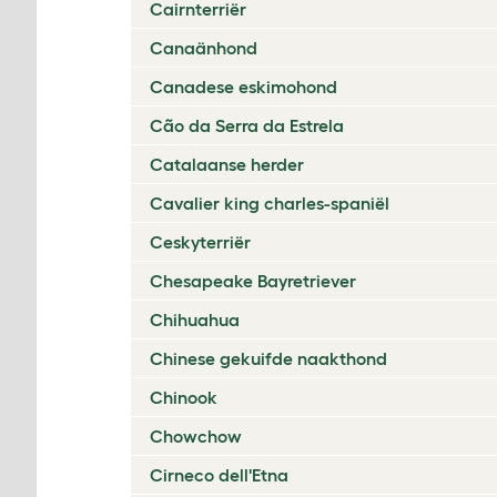
Cairnterriër
Canaänhond
Canadese eskimohond
Cão da Serra da Estrela
Catalaanse herder
Cavalier king charles-spaniël
Ceskyterriër
Chesapeake Bayretriever
Chihuahua
Chinese gekuifde naakthond
Chinook
Chowchow
Cirneco dell'Etna