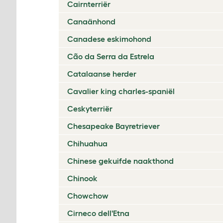
Cairnterriër
Canaänhond
Canadese eskimohond
Cão da Serra da Estrela
Catalaanse herder
Cavalier king charles-spaniël
Ceskyterriër
Chesapeake Bayretriever
Chihuahua
Chinese gekuifde naakthond
Chinook
Chowchow
Cirneco dell'Etna