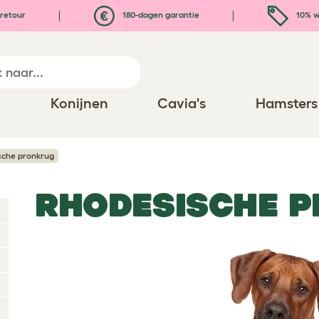
retour
180-dagen garantie
10% w
n
Konijnen
Cavia's
Hamsters
sche pronkrug
RHODESISCHE 