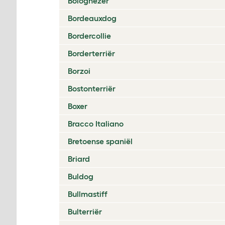
Bolognezer
Bordeauxdog
Bordercollie
Borderterriër
Borzoi
Bostonterriër
Boxer
Bracco Italiano
Bretoense spaniël
Briard
Buldog
Bullmastiff
Bulterriër