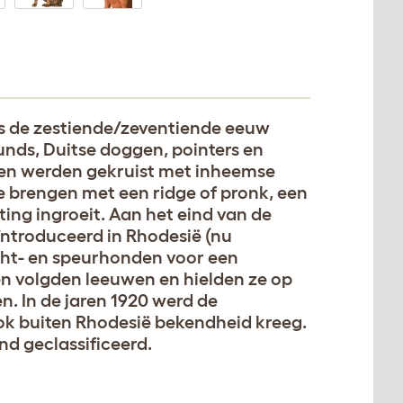
s de zestiende/zeventiende eeuw
unds, Duitse doggen, pointers en
en werden gekruist met inheemse
e brengen met een ridge of pronk, een
ting ingroeit. Aan het eind van de
troduceerd in Rhodesië (nu
cht- en speurhonden voor een
en volgden leeuwen en hielden ze op
n. In de jaren 1920 werd de
ok buiten Rhodesië bekendheid kreeg.
d geclassificeerd.