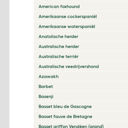
American foxhound
Amerikaanse cockerspaniël
Amerikaanse waterspaniël
Anatolische herder
Australische herder
Australische terriër
Australische veedrijvershond
Azawakh
Barbet
Basenji
Basset bleu de Gascogne
Basset fauve de Bretagne
Basset griffon Vendéen (grand)