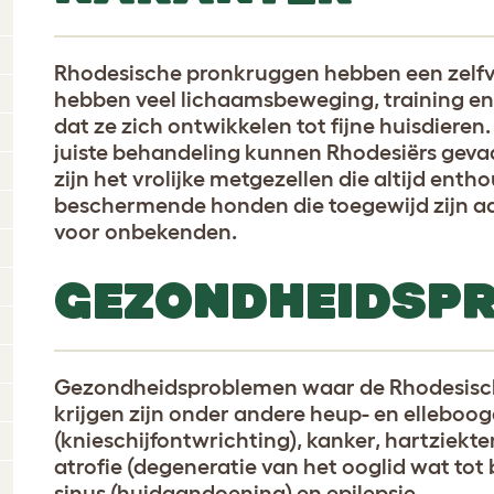
Rhodesische pronkruggen hebben een zelfv
hebben veel lichaamsbeweging, training en
dat ze zich ontwikkelen tot fijne huisdiere
juiste behandeling kunnen Rhodesiërs gevaar
zijn het vrolijke metgezellen die altijd entho
beschermende honden die toegewijd zijn aa
voor onbekenden.
GEZONDHEIDSP
Gezondheidsproblemen waar de Rhodesisc
krijgen zijn onder andere heup- en elleboogd
(knieschijfontwrichting), kanker, hartziekten
atrofie (degeneratie van het ooglid wat tot 
sinus (huidaandoening) en epilepsie.