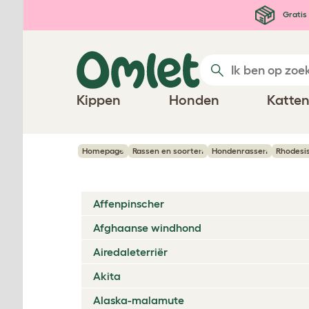
Ga naar de hoofdinhoud
Gratis 
Kippen
Honden
Katte
Homepage
Rassen en soorten
Hondenrassen
Rhodesi
Affenpinscher
Afghaanse windhond
Airedaleterriër
Akita
Alaska-malamute