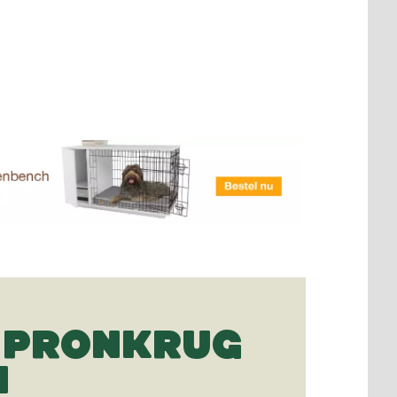
 PRONKRUG
N