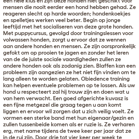
een hele klus en zijn deze honden niet geschikt voor
mensen die nooit eerder een hond hebben gehad. Ze
reageren slecht op harde woorden; hondenkoekjes
en spelletjes werken veel beter. Begin op jonge
leeftijd met het socialiseren van deze grote honden.
Met puppycursus, gevolgd door trainingslessen voor
volwassen honden, zorgt u ervoor dat ze wennen
aan andere honden en mensen. Ze zijn oorspronkelijk
gefokt om op prooien te jagen en zonder het leren
van de de juiste sociale vaardigheden zullen ze
andere honden ook als zodanig zien. Blaffen kan een
probleem zijn aangezien ze het niet fijn vinden om te
lang alleen te worden gelaten. Obiedence training
kan helpen eventuele problemen op te lossen. Als uw
hond u respecteert zal hij trouw zijn en doen wat u
van hem verwacht. Een goed afgerichte kuvasz is
een fijne metgezel die graag tegen u aan komt
liggen en ervoor wil zorgen dat u zich veilig voelt. Ze
vormen een sterke band met hun eigenaar/gezin en
zullen tussenbeide komen als er ruzie is. Ze verharen
erg, met name tijdens de twee keer per jaar dat ze
in de rui zijn. Door drie tot vier keer per week te