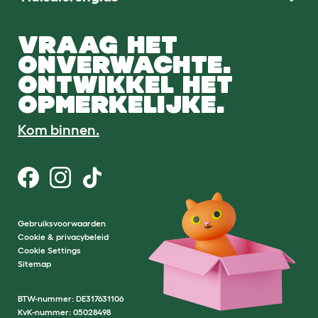
VRAAG HET
ONVERWACHTE.
ONTWIKKEL HET
OPMERKELIJKE.
Kom binnen.
Gebruiksvoorwaarden
Cookie & privacybeleid
Cookie Settings
Sitemap
BTW-nummer: DE317631106
KvK-nummer: 05028498