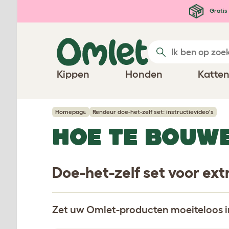
Ga naar de hoofdinhoud
Gratis 
Kippen
Honden
Katte
Homepage
Rendeur doe-het-zelf set: instructievideo's
HOE TE BOUW
Doe-het-zelf set voor ext
Zet uw Omlet-producten moeiteloos i