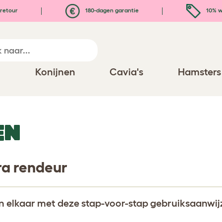
retour
180-dagen garantie
10% w
n
Konijnen
Cavia's
Hamsters
EN
ra rendeur
n elkaar met deze stap-voor-stap gebruiksaanwij