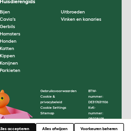
Huisdierengids
Bijen
Uitbroeden
Cavia's
Vinken en kanaries
Gerbils
Hamsters
Honden
Katten
Kippen
Konijnen
Parkieten
Gebruiksvoorwaarden
BTW-
Cookie &
nummer:
privacybeleid
DE317631106
Cookie Settings
KvK-
Sitemap
nummer:
05028498
© Omlet
lles accepteren
Alles afwijzen
Voorkeuren beheren
2026