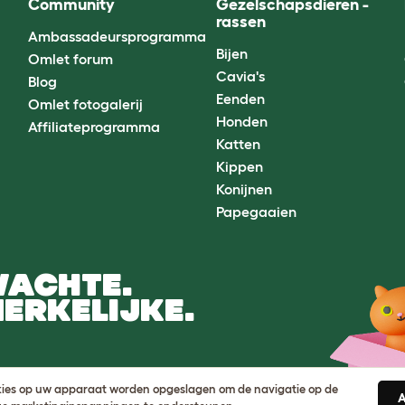
Community
Gezelschapsdieren -
rassen
Ambassadeursprogramma
Bijen
Omlet forum
Cavia's
Blog
Eenden
Omlet fotogalerij
Honden
Affiliateprogramma
Katten
Kippen
Konijnen
Papegaaien
WACHTE.
ERKELIJKE.
ookies op uw apparaat worden opgeslagen om de navigatie op de
A