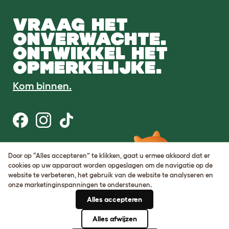
VRAAG HET
ONVERWACHTE.
ONTWIKKEL HET
OPMERKELIJKE.
Kom binnen.
Gebruiksvoorwaarden
Door op “Alles accepteren” te klikken, gaat u ermee akkoord dat er
Cookie & privacybeleid
cookies op uw apparaat worden opgeslagen om de navigatie op de
Cookie Settings
website te verbeteren, het gebruik van de website te analyseren en
Sitemap
onze marketinginspanningen te ondersteunen.
Alles accepteren
BTW-nummer: DE317631106
KvK-nummer: 05028498
Alles afwijzen
© Omlet 2026