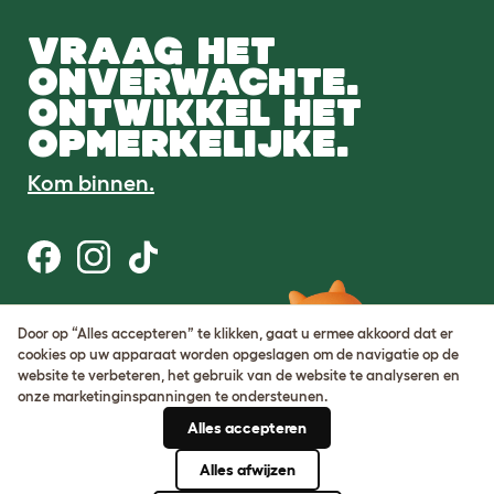
VRAAG HET
ONVERWACHTE.
ONTWIKKEL HET
OPMERKELIJKE.
Kom binnen.
Gebruiksvoorwaarden
Door op “Alles accepteren” te klikken, gaat u ermee akkoord dat er
Cookie & privacybeleid
cookies op uw apparaat worden opgeslagen om de navigatie op de
Cookie Settings
website te verbeteren, het gebruik van de website te analyseren en
Sitemap
onze marketinginspanningen te ondersteunen.
Alles accepteren
BTW-nummer: DE317631106
KvK-nummer: 05028498
Alles afwijzen
© Omlet 2026