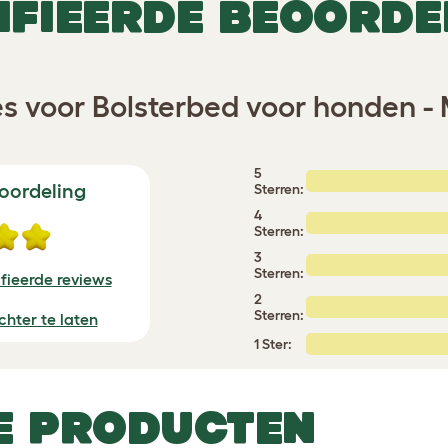
IFIEERDE BEOORDE
 voor Bolsterbed voor honden - 
5
oordeling
Sterren:
4
Sterren:
3
Sterren:
fieerde reviews
2
Sterren:
chter te laten
1 Ster:
E PRODUCTEN