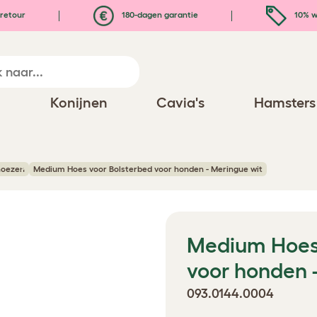
retour
180-dagen garantie
10% w
n
Konijnen
Cavia's
Hamsters
hoezen
Medium Hoes voor Bolsterbed voor honden - Meringue wit
Medium Hoes 
voor honden 
093.0144.0004