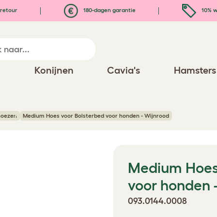
retour
180-dagen garantie
10% w
n
Konijnen
Cavia's
Hamsters
hoezen
Medium Hoes voor Bolsterbed voor honden - Wijnrood
Medium Hoes 
voor honden 
093.0144.0008