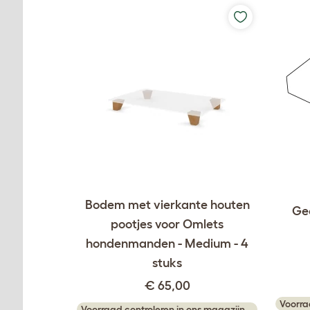
Bodem met vierkante houten
Geo
pootjes voor Omlets
hondenmanden - Medium - 4
stuks
€ 65,00
Voorra
Voorraad controleren in ons magazijn...