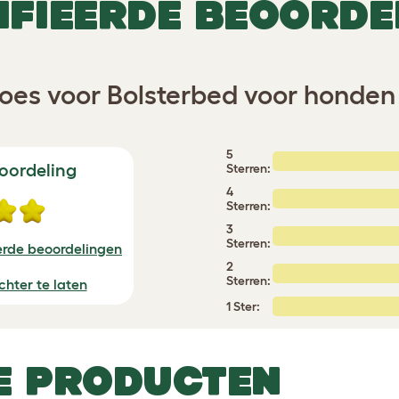
IFIEERDE BEOORDE
es voor Bolsterbed voor honden 
5
oordeling
Sterren:
4
Sterren:
3
Sterren:
erde beoordelingen
2
Sterren:
chter te laten
1 Ster:
E PRODUCTEN