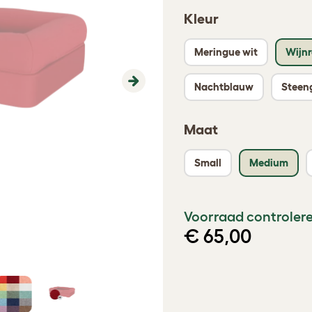
Kleur
Meringue wit
Wijn
Nachtblauw
Steeng
Next
Maat
Small
Medium
Voorraad controlere
€ 65,00