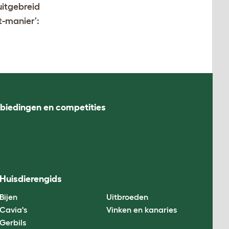
uitgebreid
t-manier':
nbiedingen en competities
Huisdierengids
Bijen
Uitbroeden
Cavia's
Vinken en kanaries
Gerbils