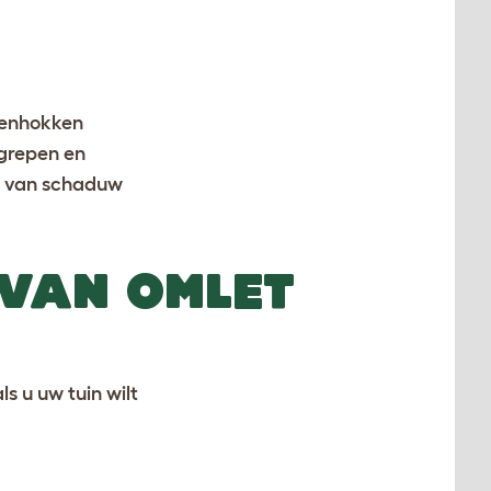
enhokken
dgrepen en
en van schaduw
 VAN OMLET
s u uw tuin wilt