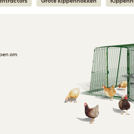
entractors
Grote kippenhokken
Kippenh
rpen om