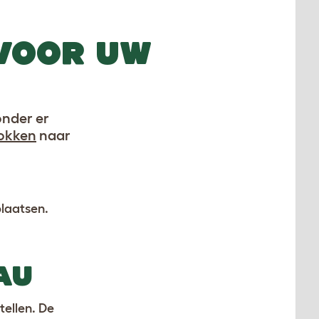
 VOOR UW
onder er
okken
naar
plaatsen.
AU
tellen. De