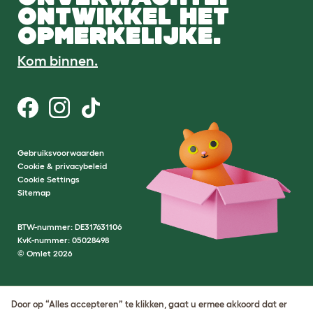
ONTWIKKEL HET
OPMERKELIJKE.
Kom binnen.
Gebruiksvoorwaarden
Cookie & privacybeleid
Cookie Settings
Sitemap
BTW-nummer: DE317631106
KvK-nummer: 05028498
© Omlet 2026
Door op “Alles accepteren” te klikken, gaat u ermee akkoord dat er