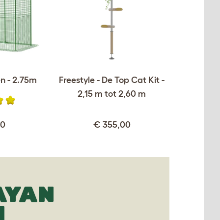
n - 2.75m
Freestyle - De Top Cat Kit -
2,15 m tot 2,60 m
00
€ 355,00
AYAN
N