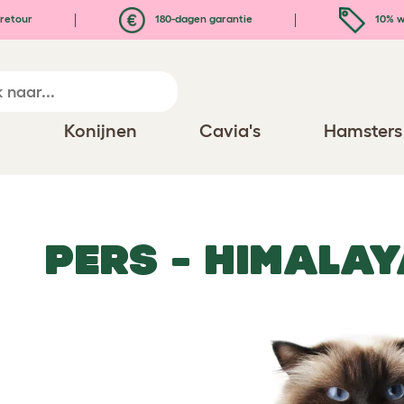
retour
180-dagen garantie
10% w
n
Konijnen
Cavia's
Hamsters
PERS - HIMALA