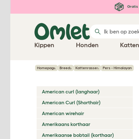
Ga naar de hoofdinhoud
Gratis 
Kippen
Honden
Katte
Homepage
Breeds
Kattenrassen
Pers - Himalayan
American curl (langhaar)
American Curl (Shorthair)
American wirehair
Amerikaans korthaar
Amerikaanse bobtail (korthaar)