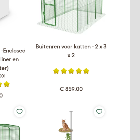
Buitenren voor katten - 2 x 3
 -Enclosed
x 2
liner en
ter)
001
€ 859,00
00