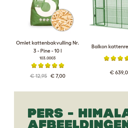
Omlet kattenbakvulling Nr.
Balkon kattenre
3 - Pine - 10 l
103.0003
€ 639,
€ 12,95
€ 7,00
PERS - HIMAL
AFBEELDINGE