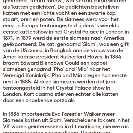
genaamd ‘Tamra maew’, wat vertaald kan worden
als 'katten gedichten'. De gedichten beschrijven
katten met een lichte vacht en een zwarte kop,
staart, oren en poten. De siamees werd voor het
eerst in Europa tentoongesteld tijdens 's werelds
eerste kattenshow in het Crystal Palace in London in
1871. In 1879 werd de eerste siamees naar Amerika
geëxporteerd. De kat, genaamd 'Siam', was een gift
van de US consul in Bangkok aan de vrouw van de
Amerikaanse president Rutherford Hayes. In 1884
bracht Edward Blencowe Gould een koppel
siamezen genaamd ‘Pho’ and ‘Mia’ naar het
Verenigd Koninkrijk. Pho and Mia kregen hun eerste
nest in 1885. Al deze siamezen werden dat jaar
tentoongesteld in het Crystal Palace show in
London. Kort daarna stierven echter alle katten
door een onbekende oorzaak.
In 1886 importeerde Eva Forestier Walker meer
Siamese katten uit Siam. Verscheidene fokkers in het
VK waren geïnteresseerd in dit exotische, nieuwe ras
en importeerden nieuwe dieren. Deze katten