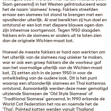
Siam genoemd) in het Westen geïntroduceerd waar
het de naam 'siamees' kreeg. Fokkers streefden
ernaar een siamees tot stand te brengen met een
opvallender uiterlijk. Al snel bereikten zij hun doel en
ontstond er een kat met diepere blauwe ogen dan
zijn inheemse soortgenoot. Tegen 1950 slaagden
fokkers erin de siamees er anders uit te laten zien
dan de originele Wichien-maat kat.
Hoewel de meeste fokkers er hard aan werkten om
het uiterlijk van de siamees nog unieker te maken,
war er ook een groep fokkers die de voorkeur gaf
aan het voormalige uiterlijk van de Wichien-maat
kat. Zij zetten zich in de jaren 1950 in voor de
ontwikkeling van de oudere look. Dit is het punt
waarop een afzonderlijk siamees en Thai kattenras
ontstond. Aanvankelijk werden deze meer gematigd
uitziende Siamezen de ‘Old Style Siamese’ of
‘Traditional Siamese’ genoemd. In 1990 erkende de
World Cat Federation het ras en noemde het de
'Thai'. Pointed katten werden vanuit Thailand