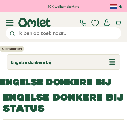
Ga naar de hoofdinhoud
10% welkomskorting
Bijensoorten
Engelse donkere bij
T
o
g
g
ENGELSE DONKERE BIJ
l
e
d
ENGELSE DONKERE BIJ
r
o
p
STATUS
d
o
w
n