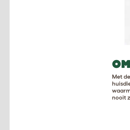
OM
Met de
huisdi
waarme
nooit 