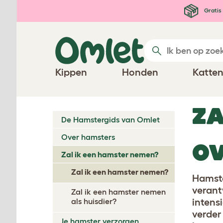
Ga naar de hoofdinhoud
Gratis 
Kippen
Honden
Katte
ZA
De Hamstergids van Omlet
Over hamsters
OV
Zal ik een hamster nemen?
Zal ik een hamster nemen?
Hamste
verant
Zal ik een hamster nemen
als huisdier?
intensi
verder
Je hamster verzorgen