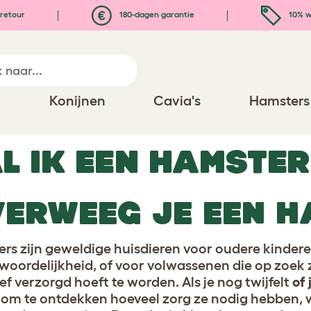
retour
180-dagen garantie
10% w
n
Konijnen
Cavia's
Hamsters
L IK EEN HAMSTE
ERWEEG JE EEN H
rs zijn geweldige huisdieren voor oudere kindere
woordelijkheid, of voor volwassenen die op zoek zi
ef verzorgd hoeft te worden. Als je nog twijfelt
of
 om te ontdekken hoeveel zorg ze nodig hebben, wa