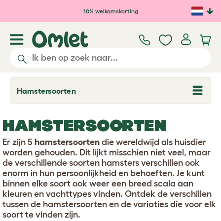
Ga naar de hoofdinhoud
10% welkomskorting
Hamstersoorten
T
o
g
g
HAMSTERSOORTEN
l
e
d
Er zijn 5
hamstersoorten
die wereldwijd als huisdier
r
worden gehouden. Dit lijkt misschien niet veel, maar
o
de verschillende soorten hamsters verschillen ook
p
enorm in hun persoonlijkheid en behoeften. Je kunt
d
o
binnen elke soort ook weer een breed scala aan
w
kleuren en vachttypes vinden. Ontdek de verschillen
n
tussen de hamstersoorten en de variaties die voor elk
soort te vinden zijn.