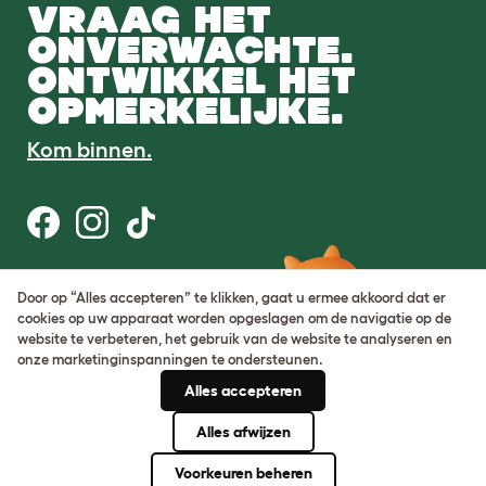
VRAAG HET
ONVERWACHTE.
ONTWIKKEL HET
OPMERKELIJKE.
Kom binnen.
Gebruiksvoorwaarden
Door op “Alles accepteren” te klikken, gaat u ermee akkoord dat er
Cookie & privacybeleid
cookies op uw apparaat worden opgeslagen om de navigatie op de
Cookie Settings
website te verbeteren, het gebruik van de website te analyseren en
Sitemap
onze marketinginspanningen te ondersteunen.
Alles accepteren
BTW-nummer: DE317631106
KvK-nummer: 05028498
Alles afwijzen
© Omlet 2026
Voorkeuren beheren