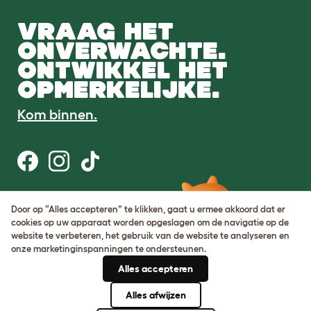
VRAAG HET
ONVERWACHTE.
ONTWIKKEL HET
OPMERKELIJKE.
Kom binnen.
Gebruiksvoorwaarden
Door op “Alles accepteren” te klikken, gaat u ermee akkoord dat er
Cookie & privacybeleid
cookies op uw apparaat worden opgeslagen om de navigatie op de
Cookie Settings
website te verbeteren, het gebruik van de website te analyseren en
Sitemap
onze marketinginspanningen te ondersteunen.
Alles accepteren
BTW-nummer: DE317631106
KvK-nummer: 05028498
Alles afwijzen
© Omlet 2026