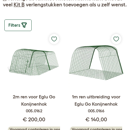
veel
Kit B
verlengstukken toevoegen als u zelf wenst.
Filters
2m ren voor Eglu Go
1m ren uitbreiding voor
Konijnenhok
Eglu Go Konijnenhok
005.0162
005.0166
€ 200,00
€ 140,00
Voorraad controleren in ons
Voorraad controleren in ons