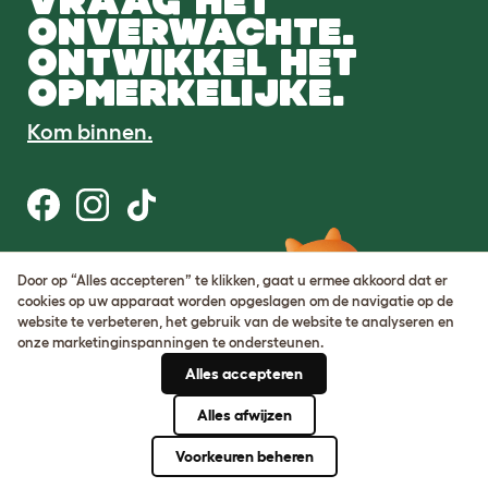
VRAAG HET
ONVERWACHTE.
ONTWIKKEL HET
OPMERKELIJKE.
Kom binnen.
Gebruiksvoorwaarden
Door op “Alles accepteren” te klikken, gaat u ermee akkoord dat er
Cookie & privacybeleid
cookies op uw apparaat worden opgeslagen om de navigatie op de
Cookie Settings
website te verbeteren, het gebruik van de website te analyseren en
Sitemap
onze marketinginspanningen te ondersteunen.
Alles accepteren
BTW-nummer: DE317631106
KvK-nummer: 05028498
Alles afwijzen
© Omlet 2026
Voorkeuren beheren