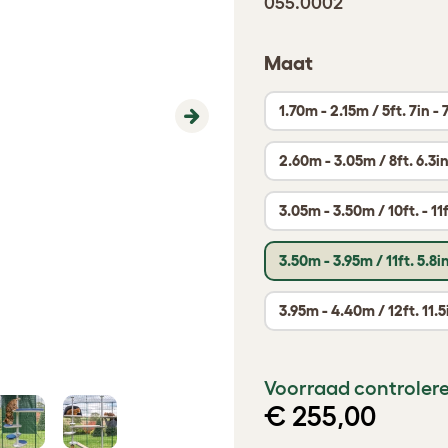
055.0002
Maat
1.70m - 2.15m / 5ft. 7in - 7
Next
2.60m - 3.05m / 8ft. 6.3in
3.05m - 3.50m / 10ft. - 11f
3.50m - 3.95m / 11ft. 5.8in
3.95m - 4.40m / 12ft. 11.5i
Voorraad controlere
€ 255,00