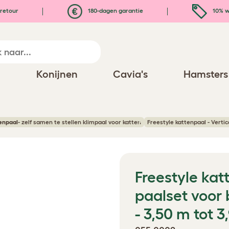
retour
180-dagen garantie
10% w
n
Konijnen
Cavia's
Hamsters
enpaal
- zelf samen te stellen klimpaal voor katten
Freestyle kattenpaal - Vertic
Freestyle kat
paalset voor 
- 3,50 m tot 3