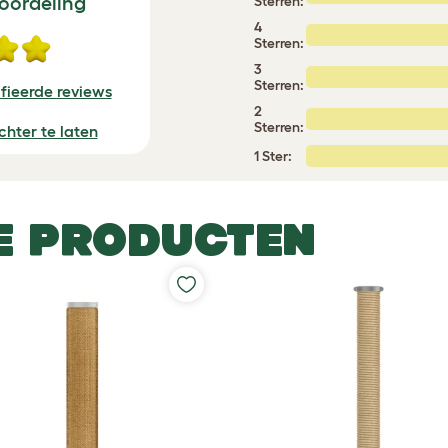
oordeling
Sterren:
4
Sterren:
3
Sterren:
fieerde reviews
2
Sterren:
chter te laten
1 Ster:
E PRODUCTEN