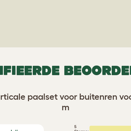
IFIEERDE BEOORDE
rticale paalset voor buitenren voo
m
5