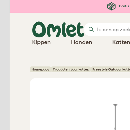
Ga naar de hoofdinhoud
Gratis 
Kippen
Honden
Katte
Homepage
Producten voor katten
Freestyle Outdoor katt