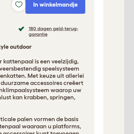
In winkelmandje
180 dagen geld-terug-
garantie
tyle outdoor
 kattenpaal is een veelzijdig,
 weersbestendig speelsysteem
enkatten. Met keuze uit allerlei
n duurzame accessoires creëert
enklimpaalsysteem waarop uw
nlust kan krabben, springen,
rticale palen vormen de basis
ttenpaal waaraan u platforms,
 accessoires kunt toevoegen.