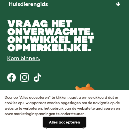
Huisdierengids
VRAAG HET
ONVERWACHTE.
ONTWIKKEL HET
OPMERKELIJKE.
Kom binnen.
Gebruiksvoorwaarden
Door op “Alles accepteren” te klikken, gaat u ermee akkoord dat er
Cookie & privacybeleid
cookies op uw apparaat worden opgeslagen om de navigatie op de
Cookie Settings
website te verbeteren, het gebruik van de website te analyseren en
Sitemap
onze marketinginspanningen te ondersteunen.
Alles accepteren
BTW-nummer: DE317631106