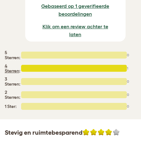
Gebaseerd op 1 geverifieerde
beoordelingen
Klik om een review achter te
laten
5
0
Sterren:
4
1
Sterren
:
3
0
Sterren:
2
0
Sterren:
1 Ster:
0
Stevig en ruimtebesparend