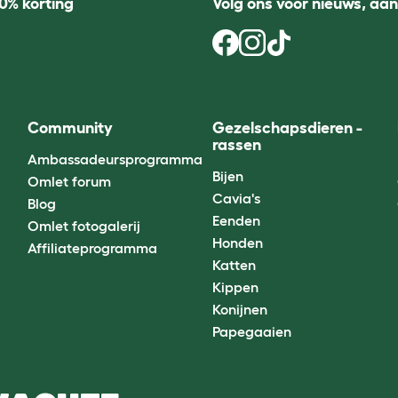
0% korting
Volg ons voor nieuws, aa
Community
Gezelschapsdieren -
rassen
Ambassadeursprogramma
Bijen
Omlet forum
Cavia's
Blog
Eenden
Omlet fotogalerij
Honden
Affiliateprogramma
Katten
Kippen
Konijnen
Papegaaien