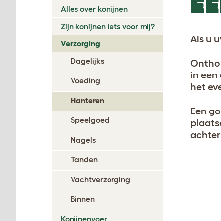
EE
Alles over konijnen
Zijn konijnen iets voor mij?
Als u u
Verzorging
Dagelijks
Onthou
in een
Voeding
het ev
Hanteren
Een go
Speelgoed
plaats
achter
Nagels
Tanden
Vachtverzorging
Binnen
Konijnenvoer