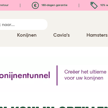
retour
180-dagen garantie
10% w
n
Konijnen
Cavia's
Hamsters