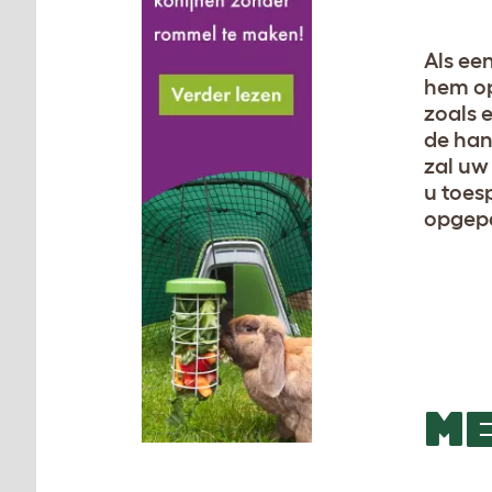
Als ee
hem op
zoals 
de han
zal uw
u toes
opgepa
ME