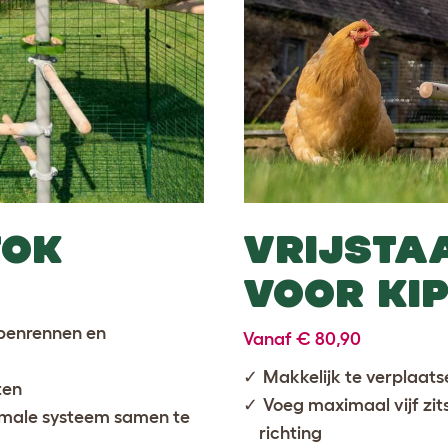
TOK
VRIJSTA
VOOR KI
ppenrennen en
Vanaf € 80,90
Makkelijk te verplaatse
ten
Voeg maximaal vijf zit
ptimale systeem samen te
richting