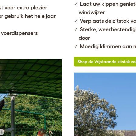
Laat uw kippen geniet
 voor extra plezier
windwijzer
r gebruik het hele jaar
Verplaats de zitstok vo
Sterke, weerbestendige
 voerdispensers
door
Moedig klimmen aan m
Shop de Vrijstaande zitstok v