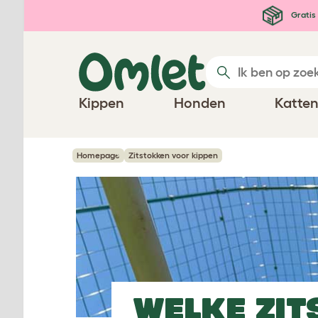
Ga naar de hoofdinhoud
Gratis 
Kippen
Honden
Katte
Homepage
Zitstokken voor kippen
WELKE
ZI