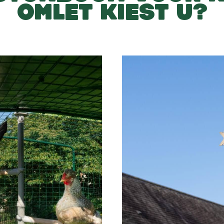
OMLET
KIEST U?