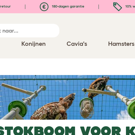
retour
180-dagen garantie
10% w
n
Konijnen
Cavia's
Hamsters
TSTOKBOOM VOOR K