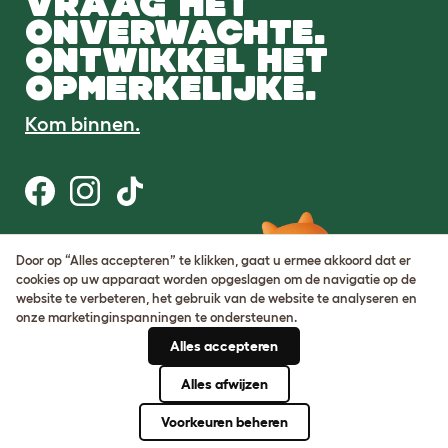
VRAAG HET
ONVERWACHTE.
ONTWIKKEL HET
OPMERKELIJKE.
Kom binnen.
Gebruiksvoorwaarden
Door op “Alles accepteren” te klikken, gaat u ermee akkoord dat er
Cookie & privacybeleid
cookies op uw apparaat worden opgeslagen om de navigatie op de
Cookie Settings
website te verbeteren, het gebruik van de website te analyseren en
Sitemap
onze marketinginspanningen te ondersteunen.
Alles accepteren
BTW-nummer: DE317631106
KvK-nummer: 05028498
Alles afwijzen
© Omlet 2026
Voorkeuren beheren