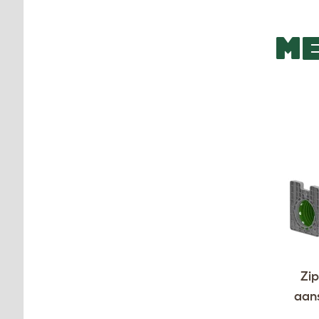
ME
Zip
aans