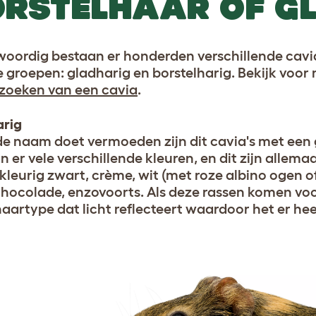
ORSTELHAAR OF G
oordig bestaan er honderden verschillende caviar
e groepen: gladharig en borstelharig. Bekijk voor
tzoeken van een cavia
.
rig
de naam doet vermoeden zijn dit cavia's met een
 er vele verschillende kleuren, en dit zijn allemaa
kleurig zwart, crème, wit (met roze albino ogen o
chocolade, enzovoorts. Als deze rassen komen voor 
haartype dat licht reflecteert waardoor het er hee