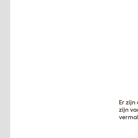
Er zij
zijn v
vermak