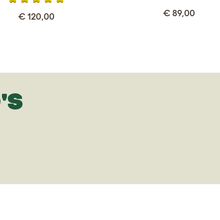
€ 89,00
€ 120,00
'S