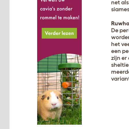
net al
siames
Ruwha
De per
worden
het vee
een pe
zijn e
shelti
meerde
varian