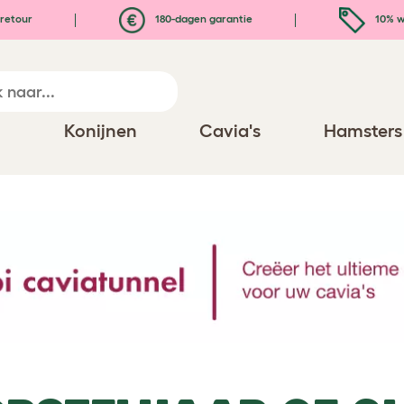
retour
180-dagen garantie
10% w
n
Konijnen
Cavia's
Hamsters