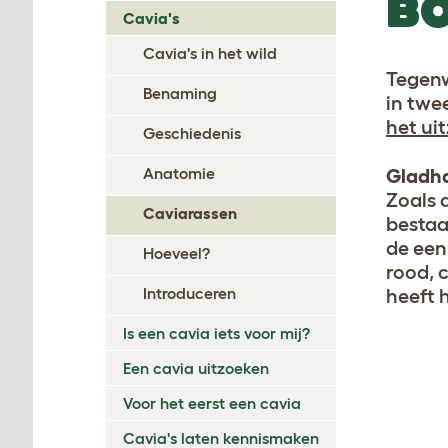
B
Cavia's
Cavia's in het wild
Tegenw
Benaming
in twe
het ui
Geschiedenis
Anatomie
Gladha
Zoals 
Caviarassen
bestaan
de een
Hoeveel?
rood, 
Introduceren
heeft 
Is een cavia iets voor mij?
Een cavia uitzoeken
Voor het eerst een cavia
Cavia's laten kennismaken