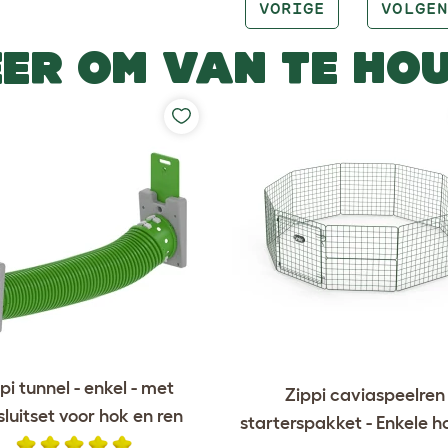
VORIGE
VOLGEN
ER OM VAN TE HO
pi tunnel - enkel - met
Zippi caviaspeelren
luitset voor hok en ren
starterspakket - Enkele h