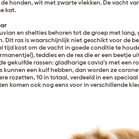
s de honden, wit met zwarte vlekken. De vacht van 
e kat.
ar
uvian en shelties behoren tot de groep met lang,
. Dit ras is waarschijnlijk niet geschikt voor d
l tijd kost om de vacht in goede conditie te houde
rmanentje!), teddies en de rex die er een beetje u
r de gekuifde rassen: gladharige cavia's met een 
es kunnen een kuif hebben, dan worden ze coron
re rozetten, 10 in totaal, verdeeld in een speciaa
ten komen ook nog eens voor in verschillende kle