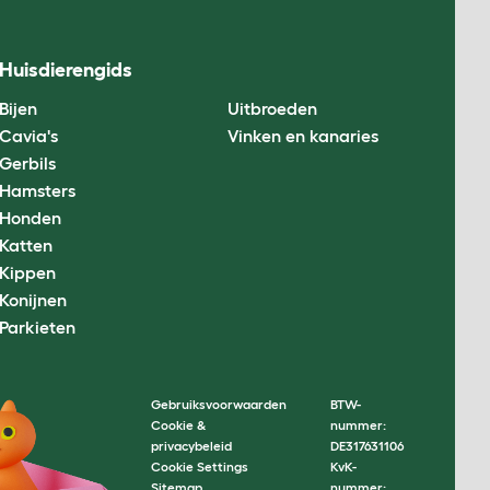
Huisdierengids
Bijen
Uitbroeden
Cavia's
Vinken en kanaries
Gerbils
Hamsters
Honden
Katten
Kippen
Konijnen
Parkieten
Gebruiksvoorwaarden
BTW-
Cookie &
nummer:
privacybeleid
DE317631106
Cookie Settings
KvK-
Sitemap
nummer: