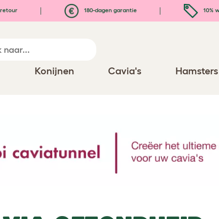
retour
180-dagen garantie
10% w
n
Konijnen
Cavia's
Hamsters