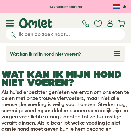
Ga naar de hoofdinhoud
10% welkomskorting
Wat kan ik mijn hond niet voeren?
T
o
g
g
WAT KAN IK MIJN HOND
l
e
NIET VOEREN?
d
r
Als huisdierbezitter genieten we ervan om ons eten te
o
p
delen met onze trouwe viervoeters, maar niet alle
d
menselijke voeding is veilig voor honden. Sterker nog,
o
sommige voedingsmiddelen kunnen schadelijk zijn en
w
zorgen voor lichte maagklachten tot zelfs ernstige
n
vergiftigingen. Als je begrijpt
welke voeding je niet
aan je hond moet geven
kun je hem gezond en