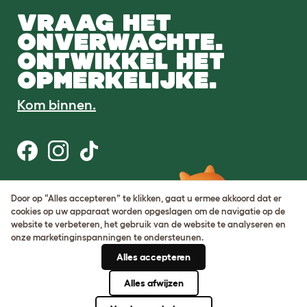
VRAAG HET
ONVERWACHTE.
ONTWIKKEL HET
OPMERKELIJKE.
Kom binnen.
Gebruiksvoorwaarden
Door op “Alles accepteren” te klikken, gaat u ermee akkoord dat er
Cookie & privacybeleid
cookies op uw apparaat worden opgeslagen om de navigatie op de
Cookie Settings
website te verbeteren, het gebruik van de website te analyseren en
Sitemap
onze marketinginspanningen te ondersteunen.
Alles accepteren
BTW-nummer: DE317631106
KvK-nummer: 05028498
Alles afwijzen
© Omlet 2026