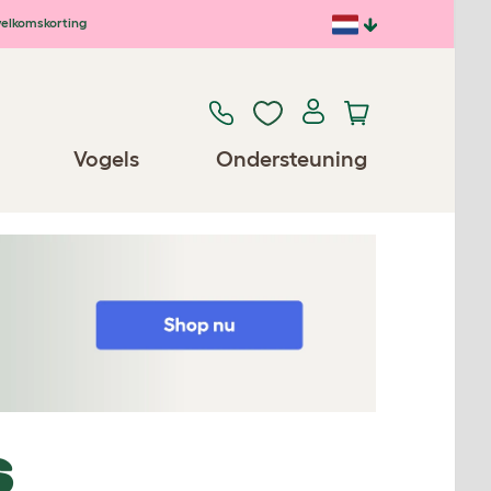
elkomskorting
Vogels
Ondersteuning
S