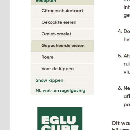
Recepten
in
Citroenschuimtaart
ge
Gekookte eieren
Do
Omlet-omelet
he
Gepocheerde eieren
Al
Roerei
ru
Voor de kippen
vl
Show kippen
Ne
NL wet- en regelgeving
af
pa
Dit wa
hij van