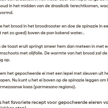
houd in het midden van de draaikolk terechtkomen, waar
vormd.
e het brood in het broodrooster en doe de spinazie in e
t net zo goed) boven de pan kokend water..
s de toast eruit springt smeer hem dan meteen in met e
imschoots met olijfolie. De warmte van het brood zal de 
ug op.
em het gepocheerde ei met een lepel met sleuven uit he
lopen. Nu kunt u het ei boven op de spinazie leggen om
rmezaanse kaas (parmesano regiano).
s het favoriete recept voor gepocheerde eieren va
 lekker eten!