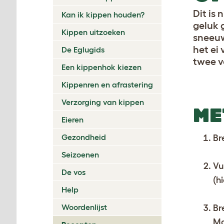
Dit is
Kan ik kippen houden?
geluk 
Kippen uitzoeken
sneeuw
het ei
De Eglugids
twee v
Een kippenhok kiezen
Kippenren en afrastering
Verzorging van kippen
ME
Eieren
Gezondheid
Br
Seizoenen
Vu
De vos
(h
Help
Woordenlijst
Br
Ma