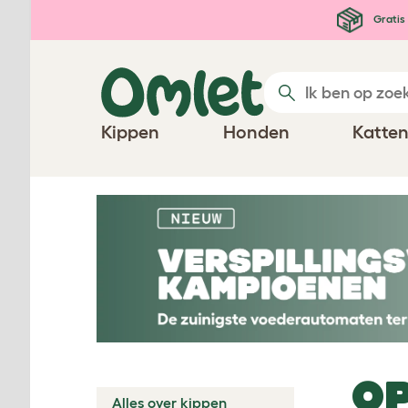
Ga naar de hoofdinhoud
Gratis 
Kippen
Honden
Katte
OP
Alles over kippen