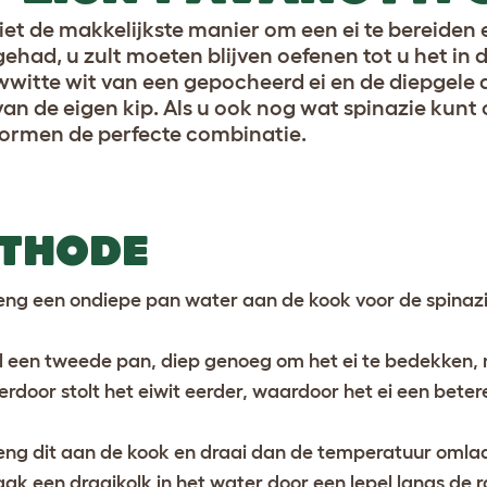
 niet de makkelijkste manier om een ei te bereiden 
gehad, u zult moeten blijven oefenen tot u het in 
witte wit van een gepocheerd ei en de diepgele d
 van de eigen kip. Als u ook nog wat spinazie kunt 
ormen de perfecte combinatie.
THODE
eng een ondiepe pan water aan de kook voor de spinazi
l een tweede pan, diep genoeg om het ei te bedekken, 
ierdoor stolt het eiwit eerder, waardoor het ei een betere
eng dit aan de kook en draai dan de temperatuur omlaa
ak een draaikolk in het water door een lepel langs de ra