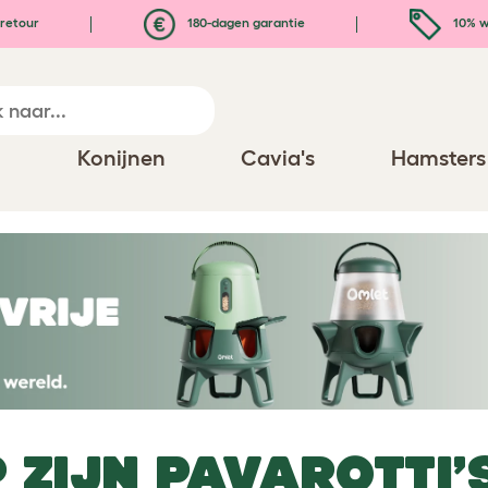
retour
180-dagen garantie
10% w
n
Konijnen
Cavia's
Hamsters
 ZIJN PAVAROTTI’