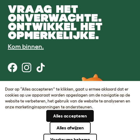
VRAAG HET
ONVERWACHTE.
ONTWIKKEL HET
OPMERKELIJKE.
Kom binnen.
Gebruiksvoorwaarden
Door op “Alles accepteren” te klikken, gaat u ermee akkoord dat er
Cookie & privacybeleid
cookies op uw apparaat worden opgeslagen om de navigatie op de
Cookie Settings
website te verbeteren, het gebruik van de website te analyseren en
Sitemap
onze marketinginspanningen te ondersteunen.
Alles accepteren
BTW-nummer: DE317631106
KvK-nummer: 05028498
Alles afwijzen
© Omlet 2026
Voorkeuren beheren