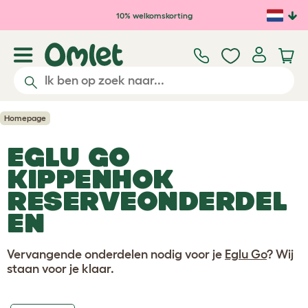
Ga naar de hoofdinhoud
10% welkomskorting
Homepage
EGLU GO
KIPPENHOK
RESERVEONDERDEL
EN
Vervangende onderdelen nodig voor je
Eglu Go
? Wij
staan voor je klaar.