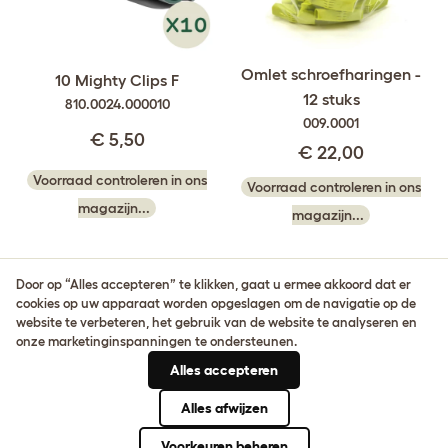
Omlet schroefharingen -
10 Mighty Clips F
12 stuks
810.0024.000010
009.0001
€ 5,50
€ 22,00
Voorraad controleren in ons
Voorraad controleren in ons
magazijn...
magazijn...
Door op “Alles accepteren” te klikken, gaat u ermee akkoord dat er
cookies op uw apparaat worden opgeslagen om de navigatie op de
website te verbeteren, het gebruik van de website te analyseren en
onze marketinginspanningen te ondersteunen.
Meld je aan voor onze nieuwsbrief en ontvang
Alles accepteren
10% korting
Alles afwijzen
AANMELDEN
Voorkeuren beheren